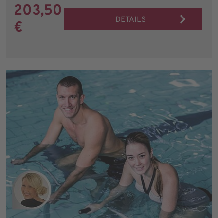
203,50
DETAILS
€