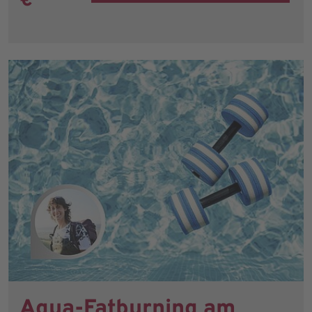
€
Aqua-Fatburning am