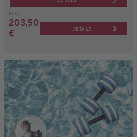
DETAILS
Preis
203,50
DETAILS
€