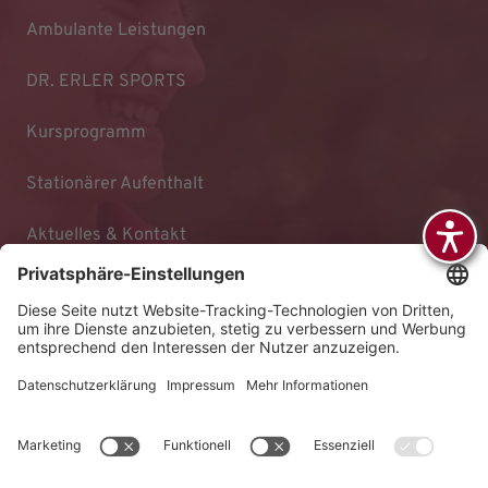
Ambulante Leistungen
DR. ERLER SPORTS
Kursprogramm
Stationärer Aufenthalt
Aktuelles & Kontakt
Impressum
Datenschutz
Barrierefreiheitserklärung
AGB