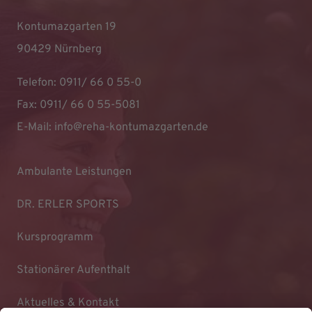
Kontumazgarten 19
90429 Nürnberg
Telefon: 0911/ 66 0 55-0
Fax: 0911/ 66 0 55-5081
E-Mail:
info@reha-kontumazgarten.de
Ambulante Leistungen
DR. ERLER SPORTS
Kursprogramm
Stationärer Aufenthalt
Aktuelles & Kontakt