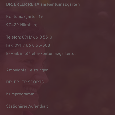
DR. ERLER REHA am Kontumazgarten
Kontumazgarten 19
90429 Nürnberg
Telefon: 0911/ 66 0 55-0
Fax: 0911/ 66 0 55-5081
E-Mail:
info@reha-kontumazgarten.de
Ambulante Leistungen
DR. ERLER SPORTS
Kursprogramm
Stationärer Aufenthalt