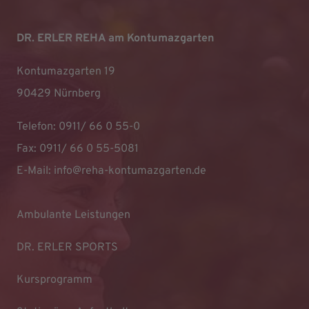
DR. ERLER REHA am Kontumazgarten
Kontumazgarten 19
90429 Nürnberg
Telefon: 0911/ 66 0 55-0
Fax: 0911/ 66 0 55-5081
E-Mail:
info@reha-kontumazgarten.de
Ambulante Leistungen
DR. ERLER SPORTS
Kursprogramm