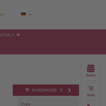
RE
NTHALT
Events
0
WARENKORB
Shop
Preis