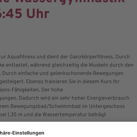
6:45 Uhr
r Aquafitness und dient der Ganzkörperfitness. Durch
e entlastet, während gleichzeitig die Muskeln durch den
en. Durch einfache und gelenkschonende Bewegungen
esteigert. Ebenso trainieren Sie in diesem Kurs Ihr
ions-Fähigkeiten. Der hohe
gungen. Dadurch wird ein sehr hoher Energieverbrauch
unserem Bewegungsbad/Schwimmbad im Untergeschoss
gt bei 1,35 m und die Wassertemperatur beträgt