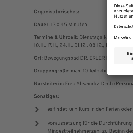
Organisatorisches:
Dauer:
13 x 45 Minuten
Termine & Uhrzeit:
Dienstags 16:45 – 17:30 U
10.11., 17.11., 24.11., 01.12., 08.12., 15.12.)
Ort:
Bewegungsbad DR. ERLER KLINIKEN | 
Gruppengröße:
max. 10 Teilnehmer
Kursleiterin:
Frau Alexandra Dech (Personal
Sonstiges:
es findet kein Kurs in den Ferien oder
Voraussetzung für die Durchführung e
Mindestteilnehmerzahl zu Beginn des