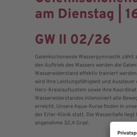
am Dienstag | 1
GW II 02/26
Gelenkschonende Wassergymnastik zählt zu
den Auftrieb des Wassers werden die Gelenk
Wasserwiderstand effektiv trainiert werd
wird Ihre Leistungsfähigkeit und Ausdauer g
Herz-Kreislaufsystem sowie Ihre Koordinat
Wasserwiderstandes intensiviert alle Bewe
erreicht. Unsere Aqua-Kurse finden in 
der Erler-Klinik statt. Die Wassertiefe lie
angenehme 32,4 Grad.