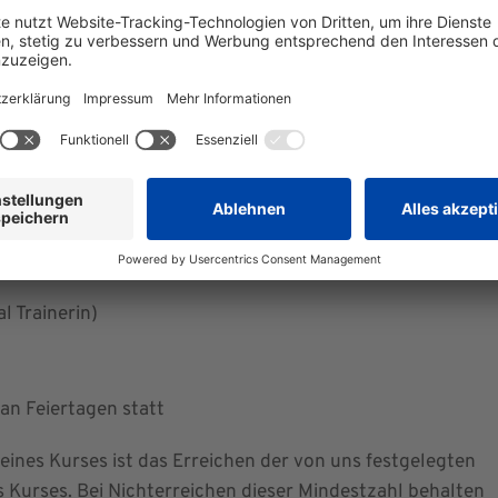
hr (15.09., 22.09., 29.09., 06.10., 13.10., 20.10., 27.10.,
Kontumazgarten 4-19 | 90429 Nürnberg
 Trainerin)
 an Feiertagen statt
ines Kurses ist das Erreichen der von uns festgelegten
 Kurses. Bei Nichterreichen dieser Mindestzahl behalten