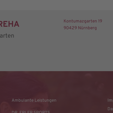
Kontumazgarten 19
 REHA
90429 Nürnberg
arten
Ambulante Leistungen
Im
Da
DR. ERLER SPORTS