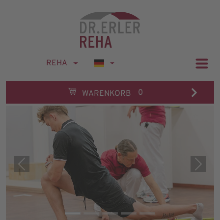
REHA
0
WARENKORB
Previous
Next