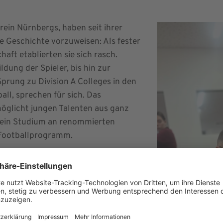
ein Nürnbergs, haben seit ihrer
 Geschichte vorzuweisen: Als fester
aft etablierten sie sich rasch.
ldung der Spieler, bis hin zur
rung zu Division A Colleges in den
all, sprechen für sich. Das
öglicht jungen Talenten aus ganz
 ein Studium an renommierten
 Footballprogramm.
 nie dagewesenen Boom. 2028 wird
ogar olympisch. Die RAMS decken mit
ls auch im Tackle-Bereich für Kids,
trum der American Football