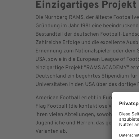
Einzigartiges Projekt
Die Nürnberg RAMS, der älteste Footballver
Gründung im Jahr 1981 eine beeindruckende
Bestandteil der deutschen Football-Landsch
Zahlreiche Erfolge und die exzellente Ausbi
Ernennung zum Nationalspieler oder dem Sp
USA, sowie in die European League of Footb
einzigartige Projekt "RAMS ACADEMY" erm
Deutschland ein begehrtes Stipendium für
Universitäten in den USA über das dortige
American Football erlebt in Europa einen
Flag Football (die kontaktlose Variante) s
ihren vielen Abteilungen, sowohl im Flag- a
Jugendliche und Herren, das gesamte Spek
Varianten ab.