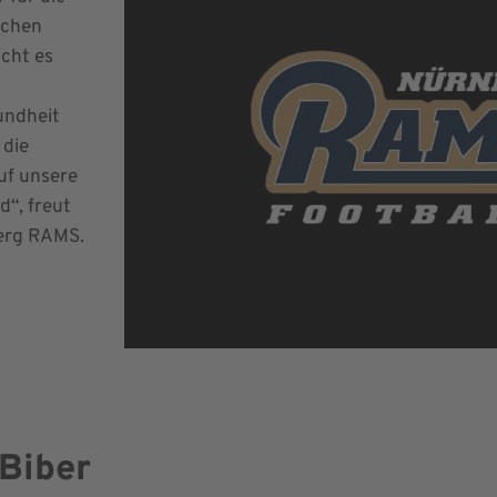
schen
cht es
undheit
 die
uf unsere
d“, freut
berg RAMS.
 Biber