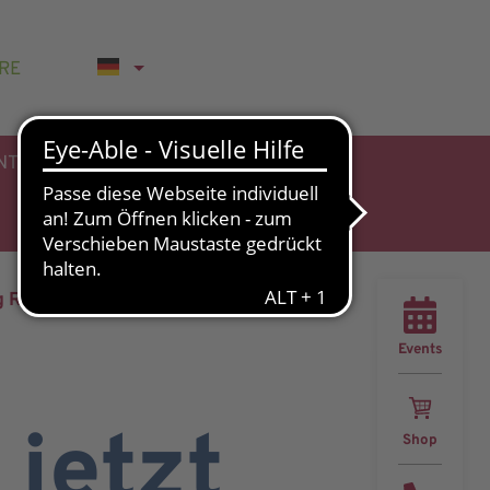
RE
NTHALT
rg RAMS
Events
jetzt
Shop