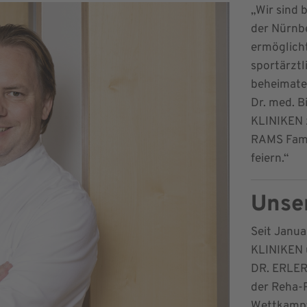
„Wir sind 
der Nürnb
ermöglich
sportärztl
beheimatet
Dr. med. B
KLINIKEN z
RAMS Famil
feiern.“
Unser
Seit Janua
KLINIKEN 
DR. ERLER
der Reha-P
Wettkampf 