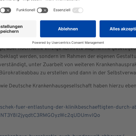
nktionsbehafteten Meldungen bei den sogenannten Pflegep
lierter Formatvorgaben für die Datenübermittlung zur Ab
Aber auch die bürokratischen Anforderungen für die neu 
he umgesetzt werden.
n den Bundesgesundheitsminister Karl Lauterbach, der der
t, aber noch keine einzige konkrete Maßnahme gesetzgeb
r beklagt werden, sondern im Rahmen der eigenen Gestalt
 verständigt, unter Zuarbeit von weiteren Krankenhauspra
Bürokratieabbau zu erstellen und dann in der Selbstver
wie Deutsche Krankenhausgesellschaft haben hierzu eben
tschek-fuer-entlastung-der-klinikbeschaeftigten-durch-
baNT3Y8I2jyqdtC3RMGOyzWc2qUDUmvlQo