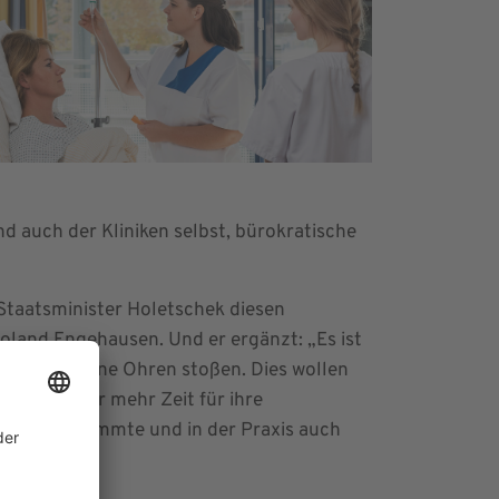
d auch der Kliniken selbst, bürokratische
 Staatsminister Holetschek diesen
oland Engehausen. Und er ergänzt: „Es ist
st auf offene Ohren stoßen. Dies wollen
chen wieder mehr Zeit für ihre
, gut abgestimmte und in der Praxis auch