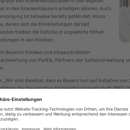
fgrund von Krankheitsausfällen in den eigenen
ben in den Krankenhäusern erledigen können. Auch
ersorgung ist teilweise bereits gefährdet. Hinzu
 denen sich die Klinikleitungen derzeit
skosten treiben die Defizite in ungeahnte Höhen
stungen in den Kliniken.
t in Bayerns Kliniken und eingeschränkter
erantwortung von Politik, Partnern der Selbstverwaltung un
n.
 „Wir sind dankbar, dass es Bayern nun auf Initiative von
tsführer der Bayerischen Krankenhausgesellschaft (BKG) R
ieabbau bei den Krankenkassen und dem Medizinischen Dien
en Vorschriften gemacht werden. Unsere Beschäftigten brau
für statistische Zahlenfriedhöfe. Auch längst überfällige
 würden hier gut helfen.“