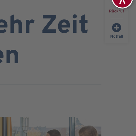
Rückruf
hr Zeit
Notfall
en