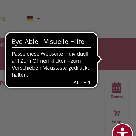
RE
NTHALT
 Patient:innen
Events
Shop