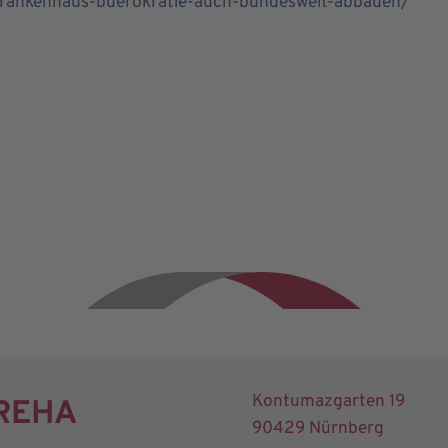
/krankenhaus-buerokratie-auch-bundesweit-abbauen/
Kontumazgarten 19
 REHA
90429 Nürnberg