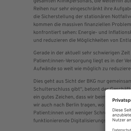
gesamten Klinikpersonals, die weiterhin au
Reihen nur sehr eingeschränkt ihre Aufga
die Sicherstellung der stationären Notfallv
kommen die massiven finanziellen Probleme,
konfrontiert sehen: Energie- und Inflation
und reduzieren die Möglichkeiten von Entla
Gerade in der aktuell sehr schwierigen Zei
Patient:innen-Versorgung liegt es in der V
Aufwände so weit wie möglich zu reduziere
Dies geht aus Sicht der BKG nur gemeinsam:
Schulterschluss gibt“, betont der Geschäf
ein gutes Zeichen, dass wir beim Bürokrat
wir auch nach Berlin tragen, wo die meist
Patient:innen und weniger Schreibarbeiten 
funktionierende Digitalisierungsmaßnahmen