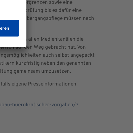
ersonaluntergrenzen sowie eine
rechnungsprüfung bis es dafür eine
eingeführte Übergangspflege müssen nach
zeit zwar in allen Medienkanälen die
erisch auf den Weg gebracht hat. Von
ungsmöglichkeiten auch selbst angepackt
ktikern kurzfristig neben den genannten
waltung gemeinsam umzusetzen.
falls eigene Presseinformationen
abbau-buerokratischer-vorgaben/?