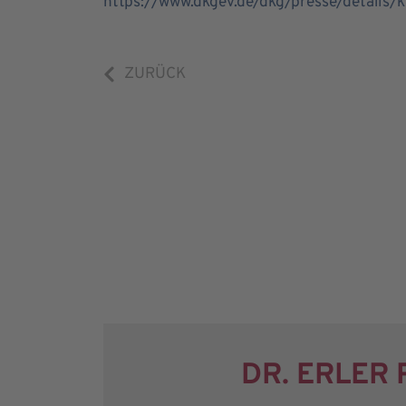
https://www.dkgev.de/dkg/presse/details
ZURÜCK
DR. ERLER