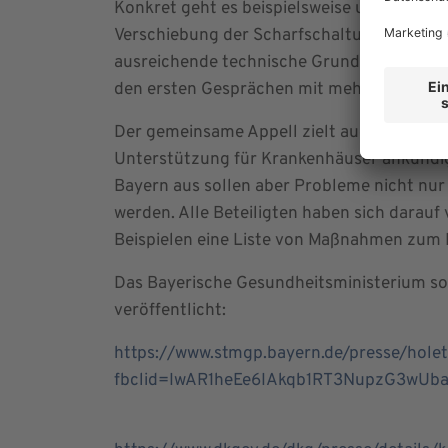
Konkret geht es beispielsweise um die sa
Verschiebung der Scharfschaltungen detail
ausreichende technische Grundlage gibt. 
den ersten Gesprächen mit mehr Praxisnä
Der gemeinsame Appell zielt auch direkt a
Unterstützung für Krankenhäuser ankündig
Bayern aus sollen aber Probleme nicht nu
werden. Alle Beteiligten haben sich darauf
Beispielen eine Liste von Maßnahmen zum 
Das Bayerische Gesundheitsministerium so
veröffentlicht:
https://www.stmgp.bayern.de/presse/hole
fbclid=IwAR1heEe6IAkqb1RT3NupzG3wU