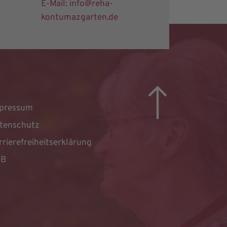
E-Mail: info@reha-
kontumazgarten.de
pressum
tenschutz
rrierefreiheitserklärung
GB