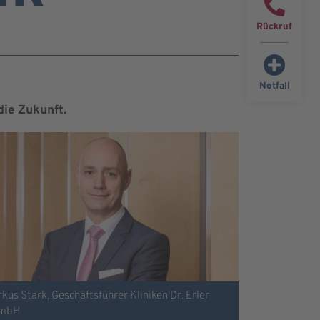
Rückruf
Notfall
die Zukunft.
kus Stark, Geschäftsführer Kliniken Dr. Erler
mbH