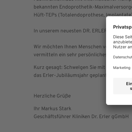
bekannten Endoprothetik-Maximalversorger
Hüft-TEPs (Totalendoprothese, Implantate)
In unserem neuesten DR. ERLER MAGAZIN lade
Wir möchten Ihnen Menschen vorstellen, di
vermitteln ein sehr persönliches Bild von 
Kurz gesagt: Schwelgen Sie mit uns in Erinn
das Erler-Jubiläumsjahr geplant haben.
Herzliche Grüße
Ihr Markus Stark
Geschäftsführer Kliniken Dr. Erler gGmbH