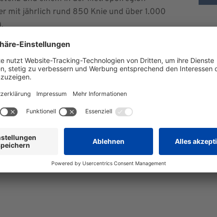
 mit jährlich rund 850 Knie und über 1.000
.
n wir Sie ein zu einer kleinen Zeitreise ein: Begleiten S
e die Erler-Klinik prägen und gestalten. Sie teilen mit u
„ihrem“ Krankenhaus.
erungen, bleiben Sie neugierig auf die Zukunft und freuen S