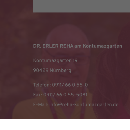
DR. ERLER REHA am Kontumazgarten
Kontumazgarten 19
90429 Nürnberg
Telefon: 0911/ 66 0 55-0
Fax: 0911/ 66 0 55-5081
E-Mail:
info@reha-kontumazgarten.de