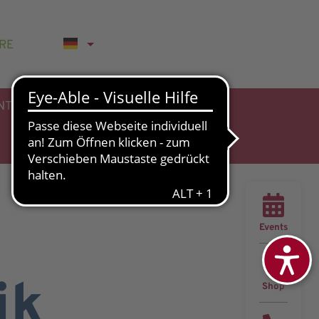
RE
NTHALT
Events
ik
Shop