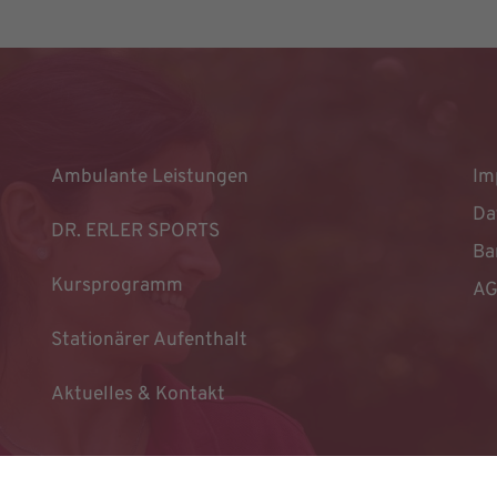
Ambulante Leistungen
Im
Da
DR. ERLER SPORTS
Ba
Kursprogramm
A
Stationärer Aufenthalt
Aktuelles & Kontakt